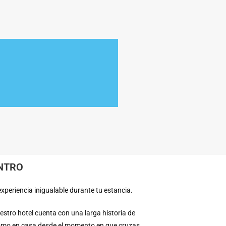
ENTRO
xperiencia inigualable durante tu estancia.
stro hotel cuenta con una larga historia de
 como en casa desde el momento en que cruzas