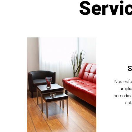
Servi
S
Nos esfo
amplia
comodida
est