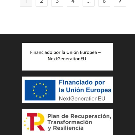
1
2
3
4
…
8