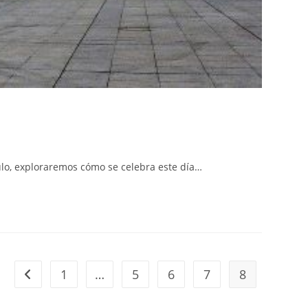
ulo, exploraremos cómo se celebra este día…
1
…
5
6
7
8