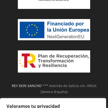
REY DON SANCHO
*** Avenida de Galicia s/n, 49024
Zamora (España)
Tel.:
980 039 039
Fax: +(34) 980 519 760
Valoramos tu privacidad