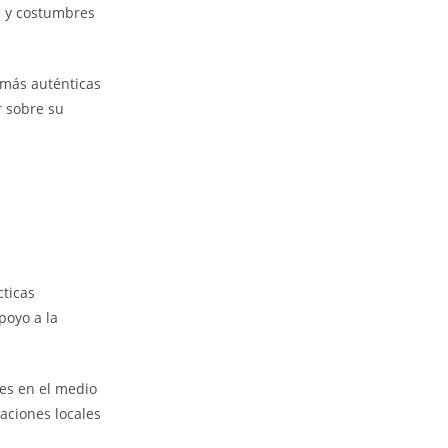
as y costumbres
 más auténticas
r sobre su
cticas
poyo a la
nes en el medio
laciones locales