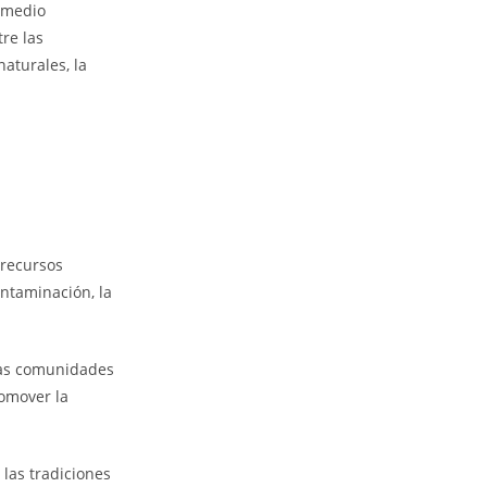
l medio
re las
aturales, la
 recursos
ontaminación, la
 las comunidades
romover la
 las tradiciones